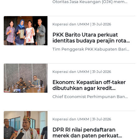
Otoritas Jasa Keuangan (OJK) memperkuat strategi perluasan akses pembiayaan bagi usaha mikro, kecil, dan menengah (UMKM), khususnya segmen ultra mikro, melalui pemanfaatan sistem alternative credit scoring atau penilaian kredit alternatif.
Koperasi dan UMKM
|
31-Jul-2026
PKK Barito Utara perkuat
identitas budaya perajin rotan
melalui Haki
Tim Penggerak PKK Kabupaten Barito Utara, Kalimantan Tengah, memperkuat identitas budaya dan daya saing pelaku usaha mikro, kecil, dan menengah (UMKM) perajin anyaman rotan dengan perlindungan desain melalui Hak Kekayaan Intelektual (HAKI).
Koperasi dan UMKM
|
31-Jul-2026
Ekonom: Kepastian off-taker
dibutuhkan agar kredit
UMKM pulih
Chief Economist Perhimpunan Bank Nasional (Perbanas) Winang Budoyo memandang kepastian off-taker atau kepastian serapan produk perlu dibangun agar pelaku UMKM lebih berani berekspansi, sehingga pada akhirnya dapat mendorong pemulihan kredit pada segmen ini.
Koperasi dan UMKM
|
31-Jul-2026
DPR RI nilai pendaftaran
merek dan paten perkuat