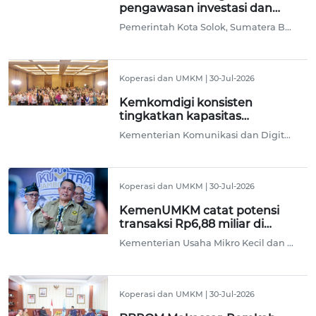
pengawasan investasi dan
kemitraan UMKM
Pemerintah Kota Solok, Sumatera Barat, meningkatkan pengawasan terhadap pelaku usaha guna menciptakan iklim investasi yang sehat sekaligus memperkuat kemitraan dengan usaha mikro, kecil, dan menengah (UMKM) untuk mendorong pertumbuhan ekonomi daerah.
Koperasi dan UMKM
|
30-Jul-2026
Kemkomdigi konsisten
tingkatkan kapasitas
perempuan pelaku UMKM
Kementerian Komunikasi dan Digital (Kemkomdigi) secara konsisten menghadirkan program untuk meningkatkan kapasitas para perempuan yang bergerak sebagai pelaku Usaha Mikro Kecil Menengah (UMKM) sebagai bekal karena usaha mereka merupakan penggerak ekonomi kerakyatan.
Koperasi dan UMKM
|
30-Jul-2026
KemenUMKM catat potensi
transaksi Rp6,88 miliar di
Kumitra Bandung
Kementerian Usaha Mikro Kecil dan Menengah (UMKM) mencatat potensi transaksi dan komitmen kemitraan senilai Rp6,88 miliar dalam penyelenggaraan Kumitra Jambore 2026 yang digelar di Bandung, Jawa Barat, Rabu.
Koperasi dan UMKM
|
30-Jul-2026