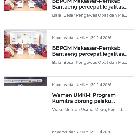
BBPOM Makassar-Pemkab
Bantaeng percepat legalitas
UMKM
Balai Besar Pengawas Obat dan Makanan (BBPOM) Makassar berkolaborasi dengan Pemerintah Kabupaten Bantaeng, Sulsel untuk memperkuat perlindungan masyarakat melalui percepatan legalitas produk usaha mikro, kecil, dan menengah (UMKM) di daerah tersebut.
Koperasi dan UMKM
|
30-Jul-2026
BBPOM Makassar-Pemkab
Bantaeng percepat legalitas
UMKM
Balai Besar Pengawas Obat dan Makanan (BBPOM) di Makassar berkolaborasi dengan Pemerintah Kabupaten Bantaeng untuk memperkuat perlindungan masyarakat melalui percepatan legalitas produk usaha mikro, kecil, dan menengah (UMKM) di daerah tersebut.
Koperasi dan UMKM
|
30-Jul-2026
Wamen UMKM: Program
Kumitra dorong pelaku
UMKM naik kelas
Wakil Menteri Usaha Mikro, Kecil, dan Menengah (UMKM) Helvi Yuni Moraza mengatakan program Kemudahan Usaha Mikro untuk Bermitra (Kumitra) menjadi salah satu upaya pemerintah untuk mendorong pelaku UMKM naik kelas melalui penguatan kolaborasi, akses pembiayaan, dan perluasan pasar.
Koperasi dan UMKM
|
30-Jul-2026