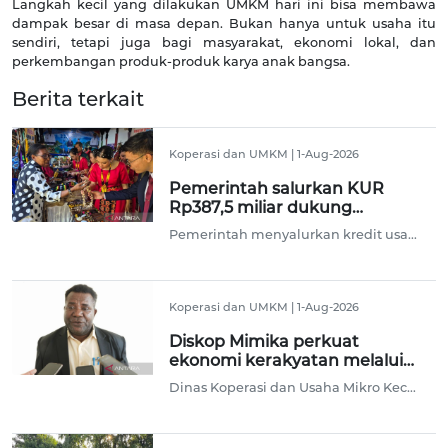
Langkah kecil yang dilakukan UMKM hari ini bisa membawa
dampak besar di masa depan. Bukan hanya untuk usaha itu
sendiri, tetapi juga bagi masyarakat, ekonomi lokal, dan
perkembangan produk-produk karya anak bangsa.
Berita terkait
Koperasi dan UMKM
|
1-Aug-2026
Pemerintah salurkan KUR
Rp387,5 miliar dukung
pembiayaan UMKM di Papua
Pemerintah menyalurkan kredit usaha rakyat (KUR) sebesar Rp387,54 miliar pada semester I 2026 guna mendukung akses pembiayaan bagi pelaku usaha mikro, kecil, dan menengah (UMKM) di Provinsi Papua Barat dan Papua Barat Daya.
Koperasi dan UMKM
|
1-Aug-2026
Diskop Mimika perkuat
ekonomi kerakyatan melalui
festival UMKM
Dinas Koperasi dan Usaha Mikro Kecil Menengah Kabupaten Mimika, Papua Tengah melaksanakan Festival UMKM Mimika 2026 sebagai upaya mendorong penguatan ekonomi kerakyatan dan juga mempromosikan produk lokal melalui kegiatan itu.