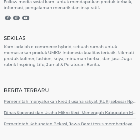
Follow media sosial kami untuk mendapatkan produk terbaik,
informasi, pengalaman menarik dan inspiratif.
SEKILAS
Kami adalah e-commerce hybrid, sebuah rumah untuk
memasarkan produk UMKM Indonesia kualitas terbaik. Nikmati
produk kuliner, fashion, kriya, minuman herbal, dan jasa. Juga
rubrik Inspiring Life, Jurnal & Peraturan, Berita.
BERITA TERBARU
Pemerintah menyalurkan kredit usaha rakyat (KUR) sebesar Rp387,54 miliar pada semester I 2026 guna mendukung akses pembiayaan bagi pelaku usaha mikro, kecil, dan menengah (UMKM) di Provinsi Papua Barat dan Papua Barat Daya.
Dinas Koperasi dan Usaha Mikro Kecil Menengah Kabupaten Mimika, Papua Tengah melaksanakan Festival UMKM Mimika 2026 sebagai upaya mendorong penguatan ekonomi kerakyatan dan juga mempromosikan produk lokal melalui kegiatan itu.
Pemerintah Kabupaten Bekasi, Jawa Barat terus memberdayakan perempuan salah satunya lewat pameran Perkumpulan Srikandi Kreatif Indonesia (Persikindo) yang digelar sekaligus dalam rangka memperingati HUT ke-4 organisasi wanita tersebut.