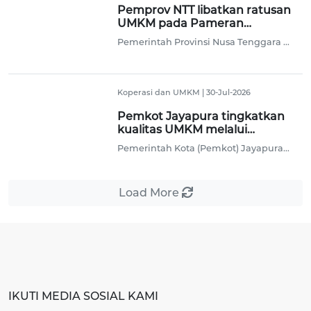
Pemprov NTT libatkan ratusan
UMKM pada Pameran
Pembangunan 2026
Pemerintah Provinsi Nusa Tenggara Timur (Pemprov NTT) melibatkan ratusan pelaku usaha mikro, kecil, dan menengah (UMKM) pada Pameran Pembangunan NTT 2026 guna mendorong perputaran ekonomi daerah pada peringatan HUT Ke-81 Republik Indonesia.
Koperasi dan UMKM
|
30-Jul-2026
Pemkot Jayapura tingkatkan
kualitas UMKM melalui
legalitas usaha
Pemerintah Kota (Pemkot) Jayapura, Papua, melalui Dinas Perindustrian, Perdagangan, Koperasi dan Usaha Kecil Menengah (Perindagkop dan UKM) setempat meningkatkan kualitas pelaku Usaha Mikro, Kecil dan Menengah (UMKM) di daerah tersebut melalui penguatan legalitas usaha dan pelatihan manajemen keuangan.
Load More
IKUTI MEDIA SOSIAL KAMI