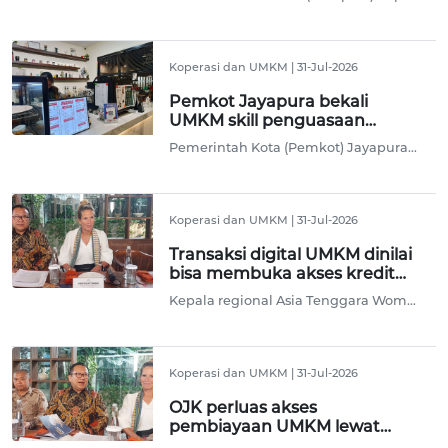
Koperasi dan UMKM
|
31-Jul-2026
Pemkot Jayapura bekali
UMKM skill penguasaan
teknologi digital
Pemerintah Kota (Pemkot) Jayapura, Papua melalui Dinas Perindustrian, Perdagangan, Koperasi dan UKM setempat membekali pelaku Usaha Mikro Kecil dan Menengah (UMKM) di daerah ini skill untuk mengusai teknologi digital untuk meningkatkan daya saing produk agar naik kelas.
Koperasi dan UMKM
|
31-Jul-2026
Transaksi digital UMKM dinilai
bisa membuka akses kredit
alternatif
Kepala regional Asia Tenggara Women’s World Banking Angelique Timmer menilai jejak transaksi digital (digital footprint) yang dilakukan pelaku usaha mikro dan ultra mikro milik perempuan berpeluang untuk mendapatkan kelayakan kredit alternatif dari perbankan untuk mengembangkan usaha.
Koperasi dan UMKM
|
31-Jul-2026
OJK perluas akses
pembiayaan UMKM lewat
penilaian kredit alternatif