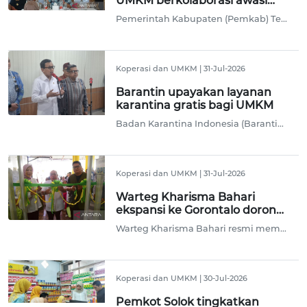
UMKM berkolaborasi awasi
peredaran rokok ilegal
Pemerintah Kabupaten (Pemkab) Temanggung terus memperkuat upaya pemberantasan peredaran rokok ilegal melalui kolaborasi dengan pelaku UMKM serta pedagang pasar Legi Parakan Kabupaten Temanggung, Jawa Tengah.
Koperasi dan UMKM
|
31-Jul-2026
Barantin upayakan layanan
karantina gratis bagi UMKM
Badan Karantina Indonesia (Barantin) mengupayakan pembebasan biaya layanan karantina bagi pelaku usaha mikro, kecil, dan menengah (UMKM) untuk memperluas akses produk nasional ke pasar ekspor.
Koperasi dan UMKM
|
31-Jul-2026
Warteg Kharisma Bahari
ekspansi ke Gorontalo dorong
ekonomi lokal
Warteg Kharisma Bahari resmi membuka cabang perdana di Provinsi Gorontalo sebagai upaya memperluas investasi di sektor kuliner sekaligus mendukung pertumbuhan ekonomi daerah.
Koperasi dan UMKM
|
30-Jul-2026
Pemkot Solok tingkatkan