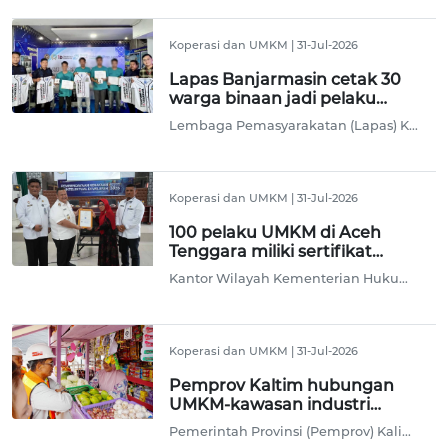
Koperasi dan UMKM
|
31-Jul-2026
Lapas Banjarmasin cetak 30
warga binaan jadi pelaku
UMKM sablon
Lembaga Pemasyarakatan (Lapas) Kelas IIA Banjarmasin, Kalimantan Selatan (Kalsel), mencetak 30 warga binaan sebagai calon pelaku usaha mikro, kecil, dan menengah (UMKM) sablon melalui pelatihan bersertifikat guna mendorong lahirnya produk bernilai ekonomi.
Koperasi dan UMKM
|
31-Jul-2026
100 pelaku UMKM di Aceh
Tenggara miliki sertifikat
merek
Kantor Wilayah Kementerian Hukum (Kemenkum) Aceh menyatakan 100 pelaku usaha mikro, kecil, dan menengah (UMKM) di Kabupaten Aceh Tenggara sudah memiliki sertifikat merek.
Koperasi dan UMKM
|
31-Jul-2026
Pemprov Kaltim hubungan
UMKM-kawasan industri
untuk majukan ekonomi
Pemerintah Provinsi (Pemprov) Kalimantan Utara (Kaltara) menghubungkan pelaku usaha mikro, kecil, dan menengah (UMKM) dengan kawasan industri untuk memajukan ekonomi masyarakat setempat.