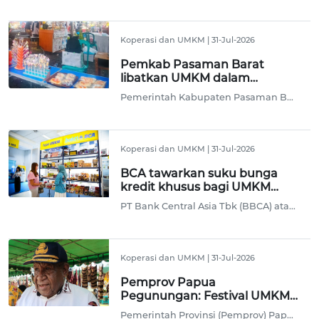
Koperasi dan UMKM
|
31-Jul-2026
Pemkab Pasaman Barat
libatkan UMKM dalam
berbagai kegiatan
Pemerintah Kabupaten Pasaman Barat, Sumatera Barat melibatkan usaha mikro, kecil, dan menengah (UMKM) dalam setiap kegiatan, baik tingkat kabupaten, provinsi, maupun pusat dalam rangka mempromosikan produk daerah setempat ke pasar yang lebih luas.
Koperasi dan UMKM
|
31-Jul-2026
BCA tawarkan suku bunga
kredit khusus bagi UMKM
hingga Januari 2027
PT Bank Central Asia Tbk (BBCA) atau BCA menawarkan suku bunga kredit khusus bagi usaha mikro, kecil, dan menengah (UMKM) yang berlaku mulai 1 Juni 2026 hingga Januari 2027.
Koperasi dan UMKM
|
31-Jul-2026
Pemprov Papua
Pegunungan: Festival UMKM
perkuat ekonomi masyarakat
Pemerintah Provinsi (Pemprov) Papua Pegunungan menyatakan festival usaha mikro kecil dan menengah (UMKM) menjadi upaya memperkuat perputaran ekonomi keluarga di daerah setempat dengan meningkatkan pendapatan masyarakat.