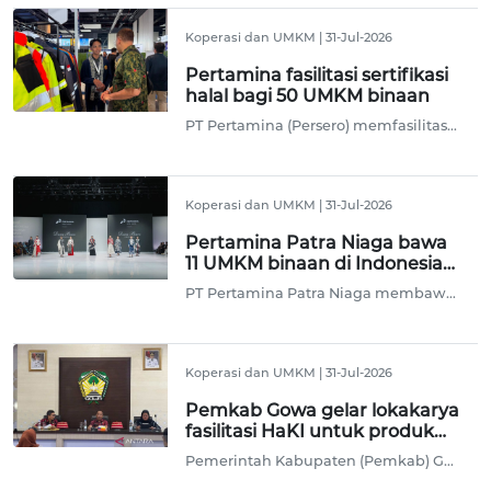
Koperasi dan UMKM
|
31-Jul-2026
Pertamina fasilitasi sertifikasi
halal bagi 50 UMKM binaan
PT Pertamina (Persero) memfasilitasi sertifikasi halal bagi 50 usaha mikro, kecil dan menengah (UMKM) binaan dari berbagai sektor dalam rangka meningkatkan daya saing usaha dan memperluas akses pasar.
Koperasi dan UMKM
|
31-Jul-2026
Pertamina Patra Niaga bawa
11 UMKM binaan di Indonesia
Fashion Week
PT Pertamina Patra Niaga membawa 11 UMKM mitra binaan dari berbagai daerah di Indonesia untuk tampil dalam gelaran Indonesia Fashion Week (IFW) 2026, yang berlangsung pada 29 Juli-2 Agustus 2026 di Jakarta.
Koperasi dan UMKM
|
31-Jul-2026
Pemkab Gowa gelar lokakarya
fasilitasi HaKI untuk produk
lokal UMKM
Pemerintah Kabupaten (Pemkab) Gowa, Sulawesi Selatan (Sulsel), menggelar lokakarya Fasilitasi Hak atas Kekayaan Intelektual (HaKI) Kabupaten Gowa Tahun 2026, untuk melindungi produk lokal pelaku usaha mikro, kecil dan menengah (UMKM) sekaligus mempersiapkannya untuk naik kelas.