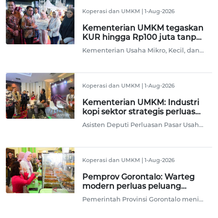
Koperasi dan UMKM
|
1-Aug-2026
Kementerian UMKM tegaskan
KUR hingga Rp100 juta tanpa
agunan tambahan
Kementerian Usaha Mikro, Kecil, dan Menengah (UMKM) menegaskan pengajuan Kredit Usaha Rakyat (KUR) dengan plafon hingga Rp100 juta tidak mensyaratkan agunan tambahan dalam bentuk apa pun.
Koperasi dan UMKM
|
1-Aug-2026
Kementerian UMKM: Industri
kopi sektor strategis perluas
akses UMKM
Asisten Deputi Perluasan Pasar Usaha Menengah Kementerian UMKM, Harun Adama Sume mengatakan industri kopi menjadi salah satu sektor strategis yang mampu menciptakan lapangan usaha sekaligus memperluas akses pasar bagi pelaku UMKM.
Koperasi dan UMKM
|
1-Aug-2026
Pemprov Gorontalo: Warteg
modern perluas peluang
pengembangan UMKM
Pemerintah Provinsi Gorontalo menilai model usaha Warteg Kharisma Bahari dapat menjadi contoh pengembangan usaha mikro, kecil, dan menengah (UMKM) yang mengedepankan keterjangkauan harga, peningkatan kualitas layanan, serta kolaborasi dengan pelaku usaha lokal.