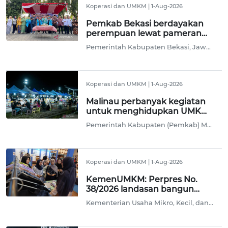
Koperasi dan UMKM
|
1-Aug-2026
Pemkab Bekasi berdayakan
perempuan lewat pameran
srikandi kreatif
Pemerintah Kabupaten Bekasi, Jawa Barat terus memberdayakan perempuan salah satunya lewat pameran Perkumpulan Srikandi Kreatif Indonesia (Persikindo) yang digelar sekaligus dalam rangka memperingati HUT ke-4 organisasi wanita tersebut.
Koperasi dan UMKM
|
1-Aug-2026
Malinau perbanyak kegiatan
untuk menghidupkan UMKM
dan gerakan ekonomi
Pemerintah Kabupaten (Pemkab) Malinau terus berupaya menggerakkan ekonomi dengan memperbanyak kegiatan agar Usaha Mikro Kecil dan Menengah (UMKM) tetap hidup dan berkembang.
Koperasi dan UMKM
|
1-Aug-2026
KemenUMKM: Perpres No.
38/2026 landasan bangun
ekosistem kewirausahaan
Kementerian Usaha Mikro, Kecil, dan Menengah (KemenUMKM) menegaskan Peraturan Presiden (Perpres) Nomor 38 Tahun 2026 tentang Pengembangan Kewirausahaan Nasional menjadi landasan membangun ekosistem kewirausahaan yang lebih terintegrasi, kolaboratif, dan berkelanjutan guna menciptakan lapangan kerja berkualitas.