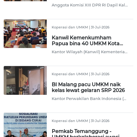
daya saing UMKM
Anggota Komisi XIII DPR RI Dapil Kalimantan Tengah, Bias Layar menilai peningkatan jumlah pendaftaran merek dan paten menjadi salah satu langkah strategis untuk memperkuat daya saing usaha mikro, kecil, dan menengah (UMKM) di tengah persaingan pasar yang semakin kompetitif, baik di tingkat nasional maupun global.
Koperasi dan UMKM
|
31-Jul-2026
Kanwil Kemenkumham
Papua bina 40 UMKM Kota
Jayapura
Kantor Wilayah (Kanwil) Kementerian Hukum dan HAM Papua membina 40 pelaku Usaha Mikro Kecil dan Menengah (UMKM) di Kota Jayapura mengenai perlindungan hukum dan legalitas usaha.
Koperasi dan UMKM
|
31-Jul-2026
BI Malang pacu UMKM naik
kelas lewat gelaran SRP 2026
Kantor Perwakilan Bank Indonesia (KPwBI) Malang terus memacu usaha mikro kecil menengah (UMKM) untuk naik kelas dengan berbagai upaya, salah satunya menggelar flagship Sapta Rona Pesona (SRP) 2026 pada 30 Juli-2 Agustus 2026 yang dipusatkan di Kota Malang.
Koperasi dan UMKM
|
31-Jul-2026
Pemkab Temanggung -